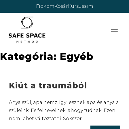
Skip to main content
Fiókom
Kosár
Kurzusaim
Kategória: Egyéb
Kiút a traumából
Anya szül, apa nemz. Így lesznek apa és anya a
szüleink. És felnevelnek, ahogy tudnak. Ezen
nem lehet változtatni. Sokszor...