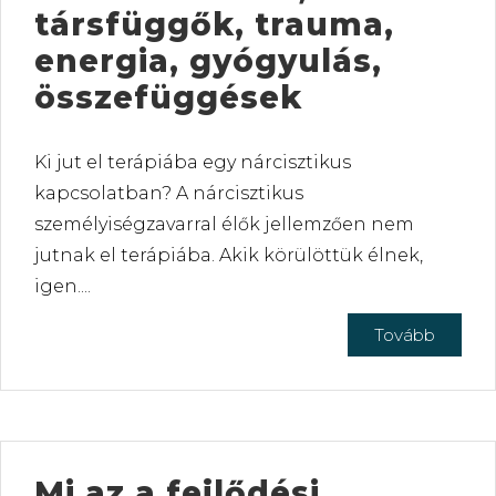
társfüggők, trauma,
energia, gyógyulás,
összefüggések
Ki jut el terápiába egy nárcisztikus
kapcsolatban? A nárcisztikus
személyiségzavarral élők jellemzően nem
jutnak el terápiába. Akik körülöttük élnek,
igen....
Tovább
Mi az a fejlődési