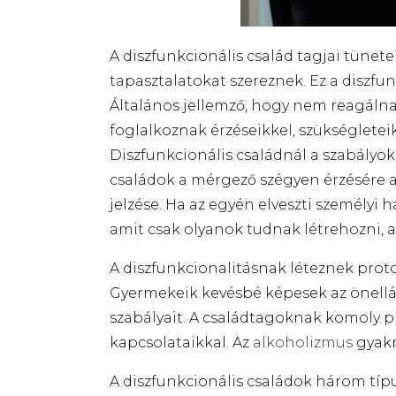
A diszfunkcionális család tagjai tünet
tapasztalatokat szereznek. Ez a diszf
Általános jellemző, hogy nem reagálnak
foglalkoznak érzéseikkel, szükséglete
Diszfunkcionális családnál a szabályok
családok a mérgező szégyen érzésére a
jelzése. Ha az egyén elveszti személyi h
amit csak olyanok tudnak létrehozni, 
A diszfunkcionalitásnak léteznek prot
Gyermekeik kevésbé képesek az önellá
szabályait. A családtagoknak komoly 
kapcsolataikkal.
Az
alkoholizmus
gyakr
A diszfunkcionális családok három típu