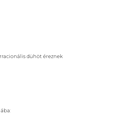
rracionális dühöt éreznek
iába: