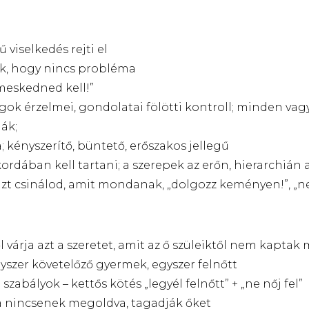
viselkedés rejti el
ik, hogy nincs probléma
meskedned kell!”
agok érzelmei, gondolatai fölötti kontroll; minden vagy
ák;
 kényszerítő, büntető, erőszakos jellegű
ordában kell tartani; a szerepek az erőn, hierarchián
 azt csinálod, amit mondanak, „dolgozz keményen!”, „ne
l várja azt a szeretet, amit az ő szüleiktől nem kapta
gyszer követelőző gyermek, egyszer felnőtt
zabályok – kettős kötés „legyél felnőtt” + „ne nőj fel”
a nincsenek megoldva, tagadják őket