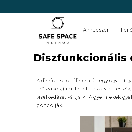
Skip to main content
A módszer
Fejl
Diszfunkcionális
A
diszfunkcionális család
egy olyan (nyí
erőszakos, (ami lehet passzív agresszív
viselkedését váltja ki. A gyermekek g
gondolják.