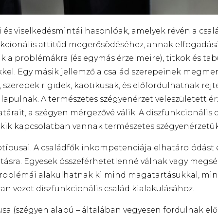
ei és viselkedésmintái hasonlóak, amelyek révén a csal
unkcionális attitűd megerősödéséhez, annak elfogadás
 a problémákra (és egymás érzelmeire), titkok és tabu
ikkel. Egy másik jellemző a család szerepeinek megme
, szerepek
rigidek
, kaotikusak, és előfordulhatnak rejt
lapulnak. A természetes szégyenérzet veleszületett ér
atárait, a szégyen mérgezővé válik. A diszfunkcionális 
akik kapcsolatban vannak természetes szégyenérzetük
otípusai. A családfők inkompetenciája
elhatárolódást
tásra. Egyesek összeférhetetlenné válnak vagy megsé
problémái alakulhatnak ki mind magatartásukkal, mi
an vezet diszfunkcionális család kialakulásához.
sa (szégyen alapú – általában vegyesen fordulnak elő