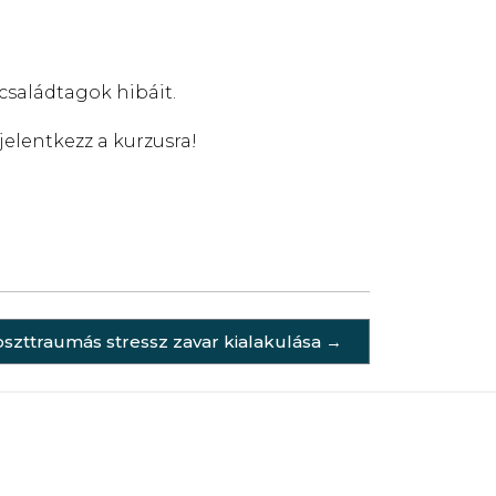
 családtagok hibáit.
elentkezz a kurzusra!
zttraumás stressz zavar kialakulása
→