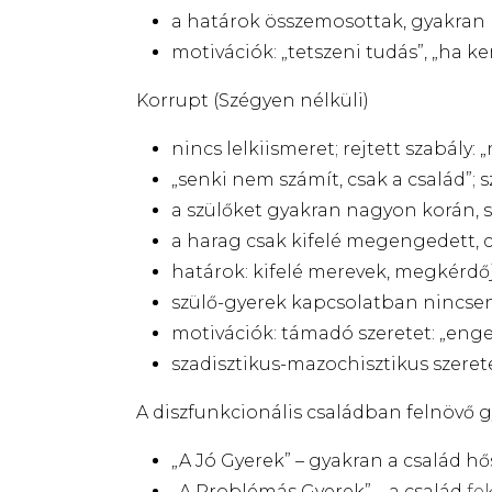
a határok összemosottak, gyakran há
motivációk: „tetszeni tudás”, „ha
Korrupt (Szégyen nélküli)
nincs lelkiismeret; rejtett szabály:
„senki nem számít, csak a család”; sz
a szülőket gyakran nagyon korán, 
a harag csak kifelé megengedett,
határok: kifelé merevek, megkérdő
szülő-gyerek kapcsolatban nincse
motivációk: támadó szeretet: „engem 
szadisztikus-mazochisztikus szerete
A diszfunkcionális családban
felnövő
g
„A Jó Gyerek” – gyakran a család hőse
„A Problémás Gyerek” – a család
fe