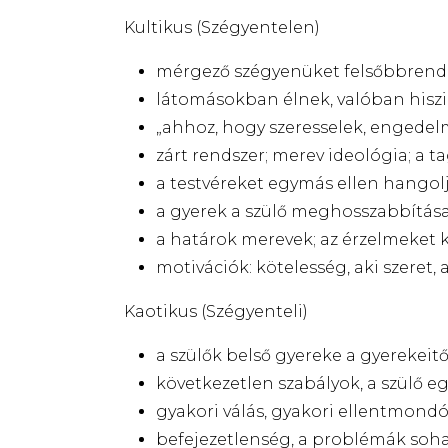
Kultikus (Szégyentelen)
mérgező szégyenüket felsőbbrendű 
látomásokban élnek, valóban hisz
„ahhoz, hogy szeresselek, engedel
zárt rendszer; merev ideológia; a t
a testvéreket egymás ellen hangolj
a gyerek a szülő meghosszabbítása;
a határok merevek; az érzelmeket k
motivációk: kötelesség, aki szeret,
Kaotikus (Szégyenteli)
a szülők belső gyereke a gyerekeitő
következetlen szabályok, a szülő e
gyakori válás, gyakori ellentmondó s
befejezetlenség, a problémák soh