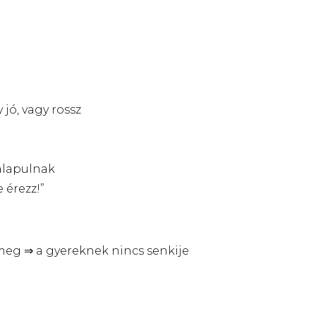
 jó, vagy rossz
 alapulnak
 érezz!”
k meg ⇒ a gyereknek nincs senkije