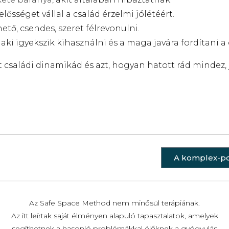
elősséget vállal a család érzelmi jólétéért.
hető, csendes, szeret félrevonulni.
 aki igyekszik kihasználni és a maga javára fordítani a
családi dinamikád és azt, hogyan hatott rád mindez, j
A komplex-pos
Az Safe Space Method nem minősül terápiának.
Az itt leírtak saját élményen alapuló tapasztalatok, amelyek
segíthetnek a hasonló problémákkal élőknek a gyógyulás