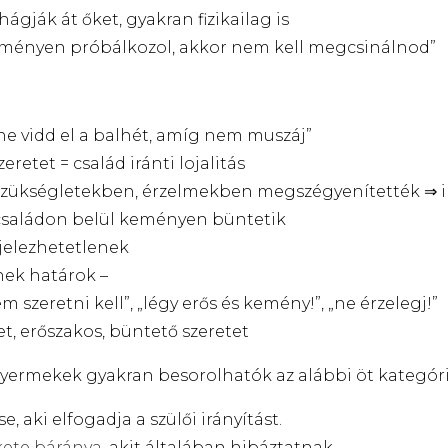
gják át őket, gyakran fizikailag is
 keményen próbálkozol, akkor nem kell megcsinálnod”
 „ne vidd el a balhét, amíg nem muszáj”
eretet = család iránti lojalitás
szükségletekben, érzelmekben megszégyenítették ⇒ i
 családon belül keményen büntetik
jelezhetetlenek
nek határok –
szeretni kell”, „légy erős és kemény!”, „ne érzelegj!”
t, erőszakos, büntető szeretet
yermekek gyakran besorolhatók az alábbi öt kategór
, aki elfogadja a szülői irányítást.
kete báránya
, akit általában hibáztatnak.