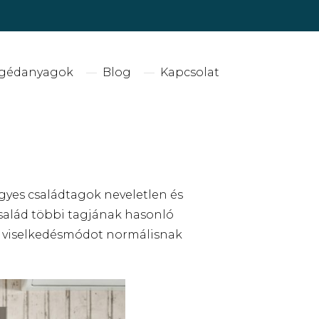
gédanyagok
Blog
Kapcsolat
gyes családtagok neveletlen és
 család többi tagjának hasonló
 a viselkedésmódot normálisnak