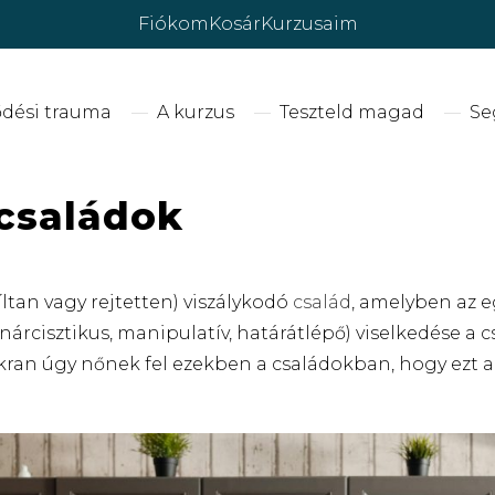
Fiókom
Kosár
Kurzusaim
ődési trauma
A kurzus
Teszteld magad
Se
 családok
ltan vagy rejtetten) viszálykodó
család
, amelyben az e
, nárcisztikus, manipulatív, határátlépő) viselkedése a
yakran úgy nőnek fel ezekben a családokban, hogy ezt