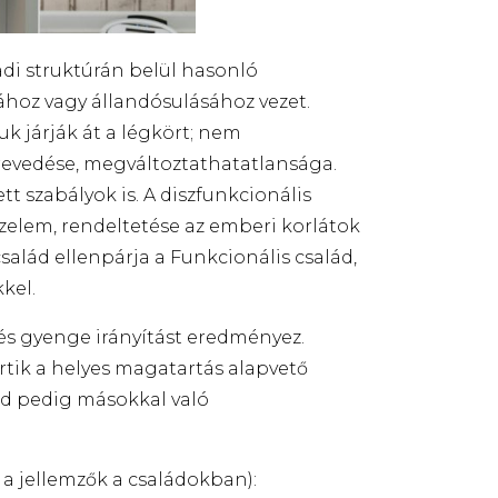
ádi struktúrán belül hasonló
ához vagy állandósulásához vezet.
k járják át a légkört; nem
revedése, megváltoztathatatlansága.
ett szabályok is. A diszfunkcionális
zelem, rendeltetése az emberi korlátok
család ellenpárja a Funkcionális család,
kel.
és gyenge irányítást eredményez.
rtik a helyes magatartás
alapvető
nd pedig másokkal való
 a jellemzők a családokban):