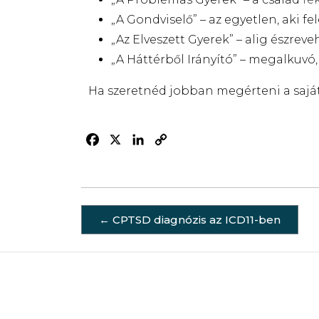
„A Gondviselő” – az egyetlen, aki fel
„Az Elveszett Gyerek” – alig észreve
„A Háttérből Irányító” – megalkuvó,
Ha szeretnéd jobban megérteni a saját 
Facebook
X
LinkedIn
Copy
Link
←
CPTSD diagnózis az ICD11-ben