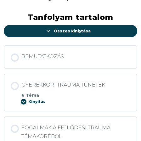
Tanfolyam tartalom
Összes kiniytása
Lecke
BEMUTATKOZÁS
GYEREKKORI TRAUMA TÜNETEK
6 Téma
Kinyitás
GYEREKKORI
TRAUMA
TÜNETEK
FOGALMAK A FEJLŐDÉSI TRAUMA
TÉMAKÖRÉBŐL