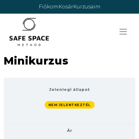
Skip to main content
Fiókom
Kosár
Kurzusaim
Minikurzus
Jelenlegi állapot
NEM JELENTKEZTÉL
Ár