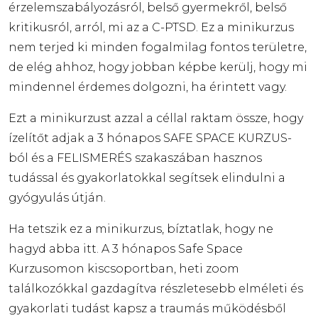
érzelemszabályozásról, belső gyermekről, belső
kritikusról, arról, mi az a C-PTSD. Ez a minikurzus
nem terjed ki minden fogalmilag fontos területre,
de elég ahhoz, hogy jobban képbe kerülj, hogy mi
mindennel érdemes dolgozni, ha érintett vagy.
Ezt a minikurzust azzal a céllal raktam össze, hogy
ízelítőt adjak a 3 hónapos SAFE SPACE KURZUS-
ból és a FELISMERÉS szakaszában hasznos
tudással és gyakorlatokkal segítsek elindulni a
gyógyulás útján.
Ha tetszik ez a minikurzus, bíztatlak, hogy ne
hagyd abba itt. A 3 hónapos Safe Space
Kurzusomon kiscsoportban, heti zoom
találkozókkal gazdagítva részletesebb elméleti és
gyakorlati tudást kapsz a traumás működésből