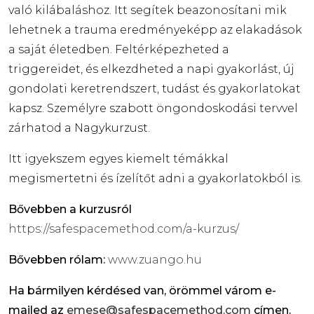
való kilábaláshoz. Itt segítek beazonosítani mik
lehetnek a trauma eredményeképp az elakadások
a saját életedben. Feltérképezheted a
triggereidet, és elkezdheted a napi gyakorlást, új
gondolati keretrendszert, tudást és gyakorlatokat
kapsz. Személyre szabott öngondoskodási tervvel
zárhatod a Nagykurzust.
Itt igyekszem egyes kiemelt témákkal
megismertetni és ízelítőt adni a gyakorlatokból is.
Bővebben a kurzusról
https://safespacemethod.com/a-kurzus/
Bővebben rólam:
www.zuango.hu
Ha bármilyen kérdésed van, örömmel várom e-
mailed az
emese@safespacemethod.com
címen.