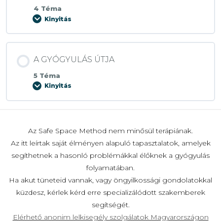
4 Téma
Kinyitás
FOGALMAK
A
FEJLŐDÉSI
TRAUMA
TÉMAKÖRÉBŐL
A GYÓGYULÁS ÚTJA
5 Téma
Kinyitás
A
GYÓGYULÁS
ÚTJA
Az Safe Space Method nem minősül terápiának.
Az itt leírtak saját élményen alapuló tapasztalatok, amelyek
segíthetnek a hasonló problémákkal élőknek a gyógyulás
folyamatában.
Ha akut tüneteid vannak, vagy öngyilkossági gondolatokkal
küzdesz, kérlek kérd erre specializálódott szakemberek
segítségét.
Elérhető anonim lelkisegély szolgálatok Magyarországon