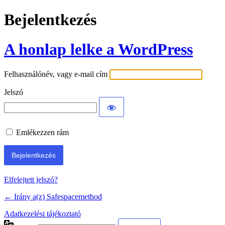
Bejelentkezés
A honlap lelke a WordPress
Felhasználónév, vagy e-mail cím
Jelszó
Emlékezzen rám
Elfelejtett jelszó?
← Irány a(z) Safespacemethod
Adatkezelési tájékoztató